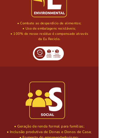
• Combate ao desperdício de alimentos;
• Uso de embalagens recicláveis;
• 100% do nosso resíduo é compensado através
da Eu Reciclo.
• Geração de renda formal para famílias;
• Inclusão produtiva de Donas e Donos de Casa;
• Fomento do empreendedorismo;