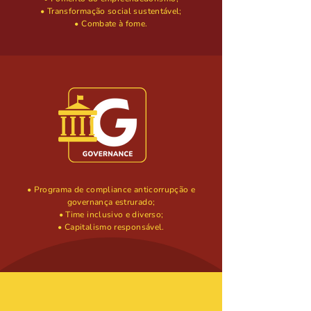
• Transformação social sustentável;
• Combate à fome.
• Programa de compliance anticorrupção e
governança estrurado;
• Time inclusivo e diverso;
• Capitalismo responsável.