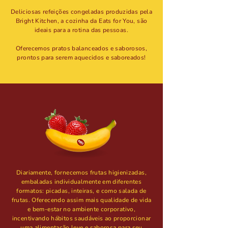
Deliciosas refeições congeladas produzidas pela
Bright Kitchen, a cozinha da Eats for You, são
ideais para a rotina das pessoas.
Oferecemos pratos balanceados e saborosos,
prontos para serem aquecidos e saboreados!
Diariamente, fornecemos frutas higienizadas,
embaladas individualmente em diferentes
formatos: picadas, inteiras, e como salada de
frutas. Oferecendo assim mais qualidade de vida
e bem-estar no ambiente corporativo,
incentivando hábitos saudáveis ao proporcionar
uma alimentação leve e saborosa para seu