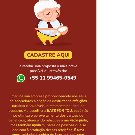
CADASTRE AQUI
e receba uma proposta
o mais breve
possível ou através do:
+55 11 99465-0549
Imagine sua empresa proporcionando aos seus
colaboradores a opção de desfrutar de
refeições
caseiras
e saudáveis, diretamente no local de
trabalho. Ao escolher a
EATS FOR YOU
, você não
só otimiza o aproveitamento dos cartões de
benefícios, oferecendo refeições a um
valor justo
,
mas também
apoia
milhares de pessoas que se
dedicam à produção dessas refeições.
É uma
oportunidade de cuidar do bem-estar de seus