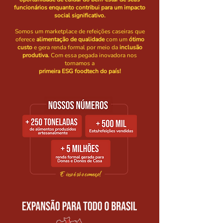
funcionários enquanto contribui para um impacto
social significativo.
Somos um marketplace de refeições caseiras que
oferece
alimentação de qualidade
com um
ótimo
custo
e gera renda formal por meio da
inclusão
produtiva.
Com essa pegada inovadora nos
tornamos a
primeira ESG foodtech do país!